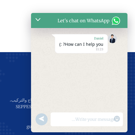
Let's chat on WhatsApp
Daniel
How can I help you? :)
11:23
تأسست في عام 2011، ولديها 15 عامًا من الخبرة في الإنتاج والتركيب،
وتهدف إلى خدمة العالم، وجعل العالم يستمتع بأبواب SEPPES
الصناعية.
"+chaty_settings.lang.emoji_picker+"
undefined
المبيعات: دانيال +8618051857385
WhatsApp
البريد الإلكتروني: guangxu@seppes.com.cn
Message