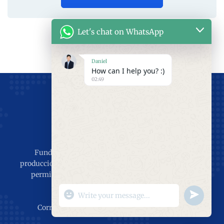
Let's chat on WhatsApp
Daniel
How can I help you? :)
02:49
Fundada en 2011, con 15 años de experiencia en
producción e instalación, el objetivo es servir al mundo,
permitiendo que el mundo disfrute de las puertas
industriales de SEPPES.
"+chaty_settings.lang.emoji_picker+"
undefined
Ventas: Daniel +8618051857385
WhatsApp
Correo electrónico: guangxu@seppes.com.cn
Message