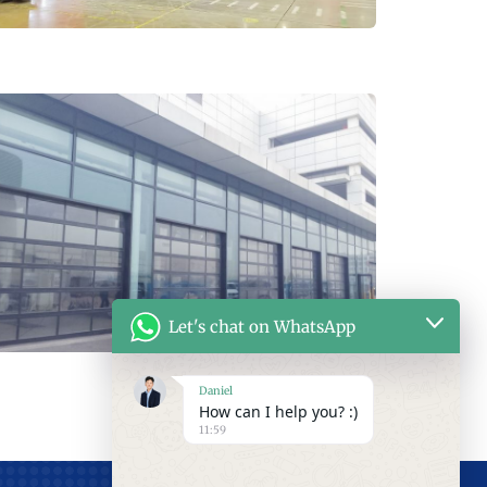
Let's chat on WhatsApp
Daniel
How can I help you? :)
11:59