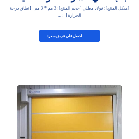
[هيكل المنتج]: فولاد مطلي [حجم المنتج]: 3 مم * 3 مم 【نطاق درجة
الحرارة】: ...
احصل على عرض سعر