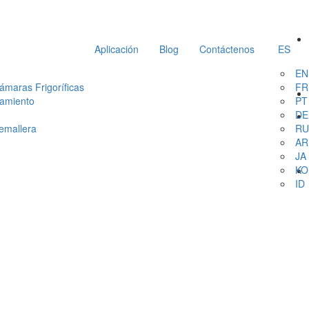
Aplicación
Blog
Contáctenos
ES
EN
ámaras Frigoríficas
FR
lamiento
PT
DE
remallera
RU
AR
JA
KO
ID
etección por radar
ble