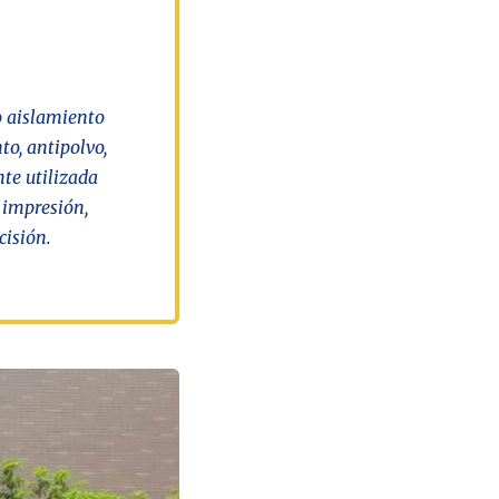
o aislamiento
to, antipolvo,
te utilizada
e impresión,
isión.