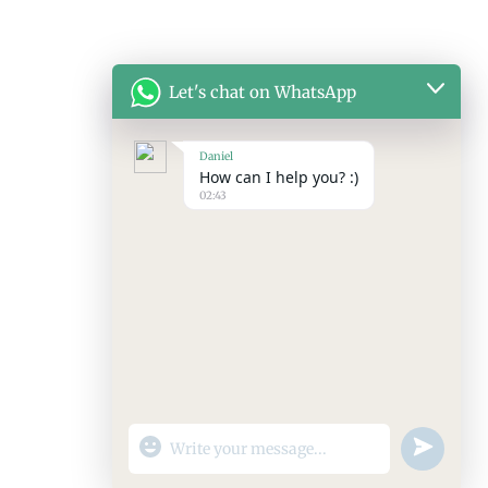
Let's chat on WhatsApp
Daniel
How can I help you? :)
02:43
Fundada en 2011, con 15 años de experiencia en
producción e instalación, el objetivo es servir al mundo,
permitiendo que el mundo disfrute de las puertas
industriales de SEPPES.
Ventas: Daniel +8618051857385
"+chaty_settings.lang.emoji_picker+"
undefined
WhatsApp
Correo electrónico: guangxu@seppes.com.cn
Message