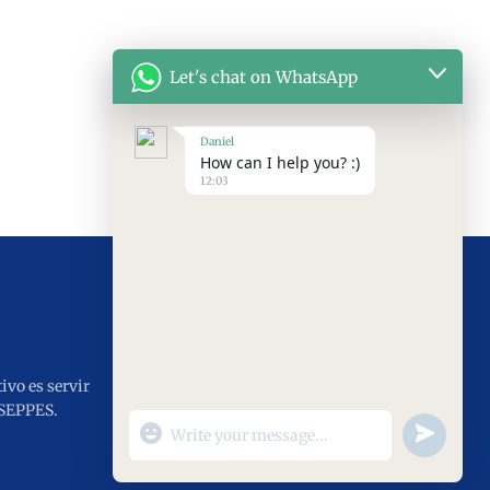
Let's chat on WhatsApp
Daniel
How can I help you? :)
12:03
ivo es servir
 SEPPES.
"+chaty_settings.lang.emoji_picker+"
undefined
WhatsApp
Message