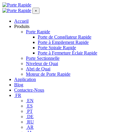
×
Accueil
Produits
Porte Rapide
Porte de Congélateur Rapide
Porte à Empilement Rapide
Porte Spirale Rapide
Porte à Fermeture Éclair Rapide
Porte Sectionnelle
Niveleur de Quai
Abri de Quai
Moteur de Porte Rapide
Application
Blog
Contactez-Nous
FR
EN
ES
PT
DE
RU
AR