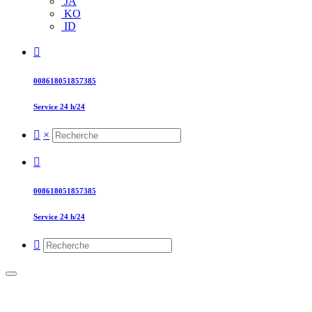
JA
KO
ID
008618051857385
Service 24 h/24
×
008618051857385
Service 24 h/24
Porte rapide en 