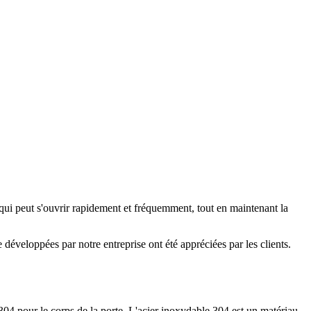
ui peut s'ouvrir rapidement et fréquemment, tout en maintenant la
 développées par notre entreprise ont été appréciées par les clients.
 304 pour le corps de la porte. L'acier inoxydable 304 est un matériau