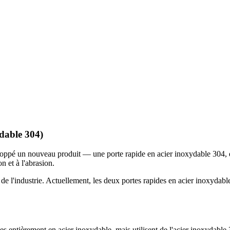
ydable 304)
eloppé un nouveau produit — une porte rapide en acier inoxydable 304, q
on et à l'abrasion.
de l'industrie. Actuellement, les deux portes rapides en acier inoxydable
es entièrement en acier inoxydable, mais utilisent de l'acier inoxydable