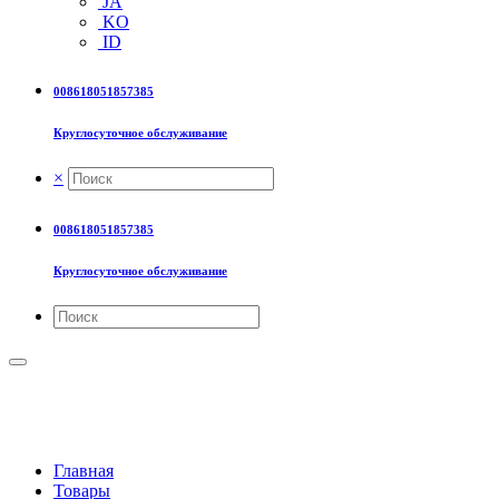
JA
KO
ID
008618051857385
Круглосуточное обслуживание
×
008618051857385
Круглосуточное обслуживание
Мотор для высок
Главная
Товары