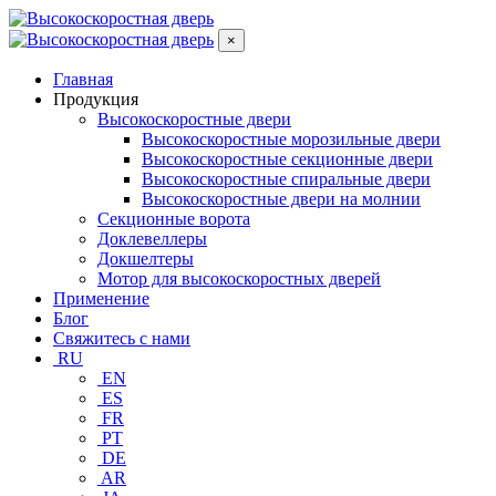
×
Главная
Продукция
Высокоскоростные двери
Высокоскоростные морозильные двери
Высокоскоростные секционные двери
Высокоскоростные спиральные двери
Высокоскоростные двери на молнии
Секционные ворота
Доклевеллеры
Докшелтеры
Мотор для высокоскоростных дверей
Применение
Блог
Свяжитесь с нами
RU
EN
ES
FR
PT
DE
AR