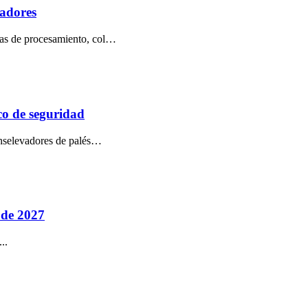
radores
ntas de procesamiento, col…
co de seguridad
anselevadores de palés…
 de 2027
..