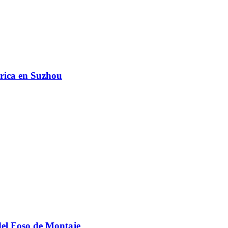
brica en Suzhou
el Foso de Montaje