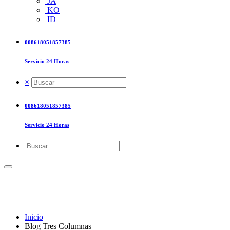
JA
KO
ID
008618051857385
Servicio 24 Horas
×
008618051857385
Servicio 24 Horas
Blog Tres Column
Inicio
Blog Tres Columnas