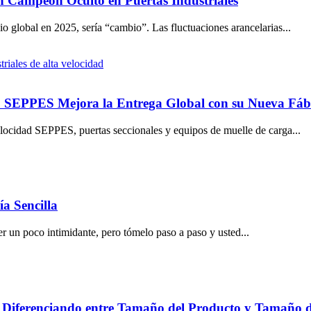
 Campeón Oculto en Puertas Industriales
o global en 2025, sería “cambio”. Las fluctuaciones arancelarias...
ómo SEPPES Mejora la Entrega Global con su Nueva Fá
elocidad SEPPES, puertas seccionales y equipos de muelle de carga...
a Sencilla
er un poco intimidante, pero tómelo paso a paso y usted...
 Diferenciando entre Tamaño del Producto y Tamaño d