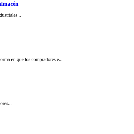
 almacén
ustriales...
forma en que los compradores e...
ores...