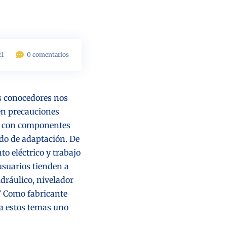
21
0 comentarios
 conocedores nos
ten precauciones
os con componentes
odo de adaptación. De
o eléctrico y trabajo
usuarios tienden a
idráulico
, nivelador
l? Como fabricante
ta estos temas uno