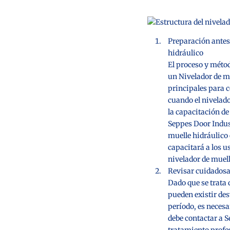
Preparación antes 
hidráulico
El proceso y méto
un
Nivelador de m
principales para c
cuando el nivelado
la capacitación de
Seppes Door Indust
muelle hidráulico e
capacitará a los u
nivelador de muel
Revisar cuidadosa
Dado que se trata
pueden existir des
período, es necesa
debe contactar a S
tratamiento profes