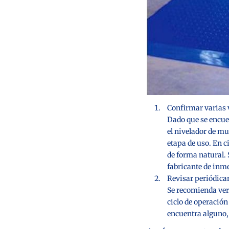
Confirmar varias v
Dado que se encuen
el nivelador de mu
etapa de uso. En c
de forma natural. 
fabricante de inme
Revisar periódica
Se recomienda verif
ciclo de operación
encuentra alguno, 