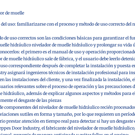
del uso: familiarizarse con el proceso y método de uso correcto del 
do de uso correctos son las condiciones básicas para garantizar el 
uelle hidráulico
nivelador de muelle hidráulico y prolongar su vida ú
onocerlos: el primero es el manual de uso y operación proporcionado
r de muelle hidráulico sale de fábrica, y el usuario debe leerlo deten
 uso correspondiente después de completar la instalación y puesta 
ry asignará ingenieros técnicos de instalación profesional para inst
n las instalaciones del cliente, y una vez finalizada la instalación, 
suarios relevantes sobre el proceso de operación y las precauciones d
le hidráulico, además de explicar algunos aspectos y métodos para 
mente el desgaste de las piezas
 de componentes del nivelador de muelle hidráulico recién procesad
viaciones sutiles en forma y tamaño, por lo que requieren un períod
rio prestar atención en tiempo real para detectar si hay un desgaste e
eppes Door Industry, el fabricante del nivelador de muelle hidráulico,
ional, prevenir de manera anticipada y evitar fallos en el equipo;