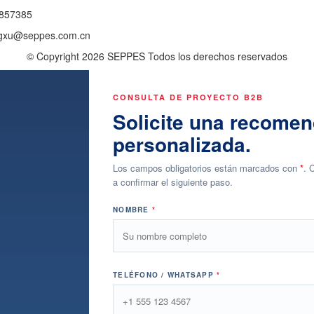
1857385
angxu@seppes.com.cn
© Copyright 2026 SEPPES Todos los derechos reservados
CONSULTA DE PROYECTO B2B
Solicite una recomen
personalizada.
Los campos obligatorios están marcados con
*
. 
a confirmar el siguiente paso.
NOMBRE
*
TELÉFONO / WHATSAPP
*