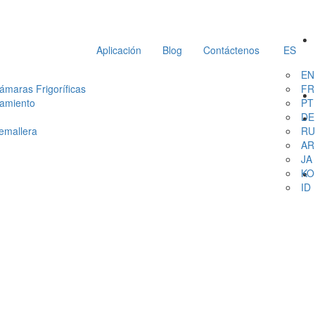
Aplicación
Blog
Contáctenos
ES
EN
ámaras Frigoríficas
FR
lamiento
PT
DE
remallera
RU
AR
JA
KO
ID
ana el Premio a 
 la Categoría de 