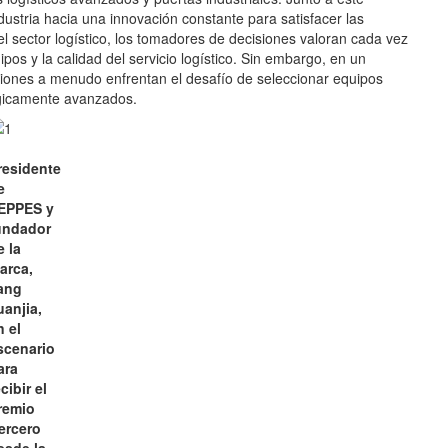
dustria hacia una innovación constante para satisfacer las
l sector logístico, los tomadores de decisiones valoran cada vez
ipos y la calidad del servicio logístico. Sin embargo, en un
ciones a menudo enfrentan el desafío de seleccionar equipos
lógicamente avanzados.
l
residente
e
EPPES y
undador
e la
arca,
ang
uanjia,
n el
scenario
ara
cibir el
remio
tercero
esde la