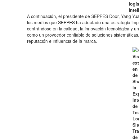
logís
intel
A continuación, el presidente de SEPPES Door, Yang Yuanj
los medios que SEPPES ha adoptado una estrategia impu
centrándose en la calidad, la innovación tecnológica y 
como un proveedor confiable de soluciones sistemáticas
reputación e influencia de la marca.
Vis
ext
en 
de
Sh
la
Ex
Int
de
Te
Log
Si
Tr
de