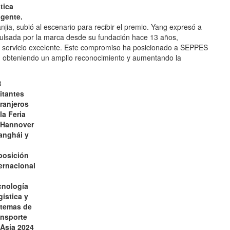
tica
igente.
ia, subió al escenario para recibir el premio. Yang expresó a
lsada por la marca desde su fundación hace 13 años,
un servicio excelente. Este compromiso ha posicionado a SEPPES
, obteniendo un amplio reconocimiento y aumentando la
itantes
ranjeros
la Feria
 Hannover
anghái y
posición
ernacional
cnología
ística y
stemas de
ansporte
 Asia 2024