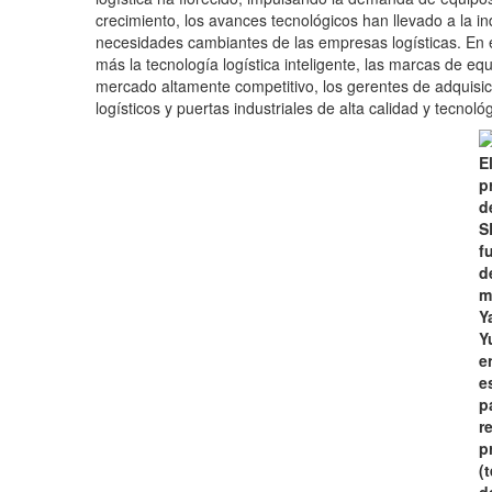
crecimiento, los avances tecnológicos han llevado a la in
necesidades cambiantes de las empresas logísticas. En e
más la tecnología logística inteligente, las marcas de equ
mercado altamente competitivo, los gerentes de adquisi
logísticos y puertas industriales de alta calidad y tecno
E
p
d
S
f
d
m
Y
Y
e
e
p
re
p
(
d