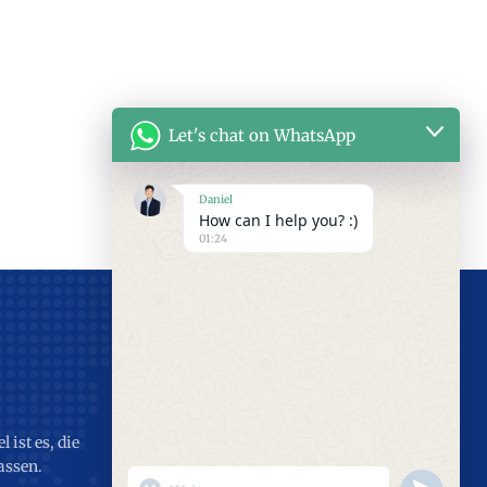
Let's chat on WhatsApp
Daniel
How can I help you? :)
01:24
 ist es, die
assen.