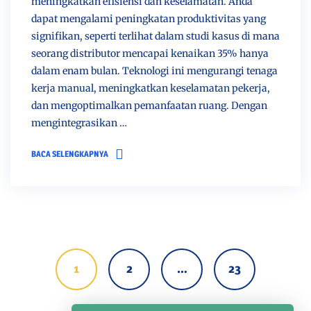
meningkatkan efisiensi dan keselamatan. Anda
dapat mengalami peningkatan produktivitas yang
signifikan, seperti terlihat dalam studi kasus di mana
seorang distributor mencapai kenaikan 35% hanya
dalam enam bulan. Teknologi ini mengurangi tenaga
kerja manual, meningkatkan keselamatan pekerja,
dan mengoptimalkan pemanfaatan ruang. Dengan
mengintegrasikan …
BACA SELENGKAPNYA
Navigasi
Postingan
1
2
…
23