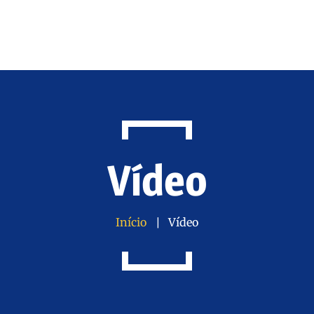
Início
Produtos
Aplicação
Blog
Vídeo
Contate-nos
PT
Início
Vídeo